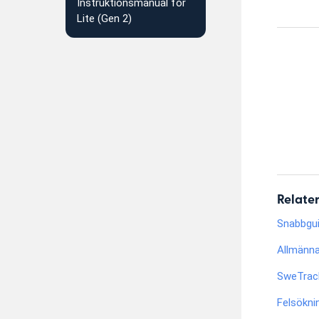
Instruktionsmanual för
Lite (Gen 2)
Relater
Snabbgui
Allmänna
SweTrack
Felsökni