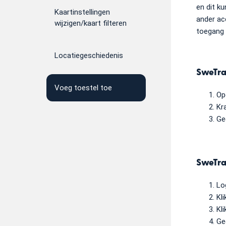
en dit k
Kaartinstellingen
ander ac
wijzigen/kaart filteren
toegang 
Locatiegeschiedenis
SweTra
Voeg toestel toe
Op
Kr
Ge
SweTra
Lo
Kl
Kl
Ge