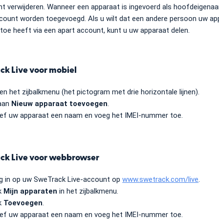
unt verwijderen. Wanneer een apparaat is ingevoerd als hoofdeigenaar
count worden toegevoegd. Als u wilt dat een andere persoon uw app
toe heeft via een apart account, kunt u uw apparaat delen.
ck Live voor mobiel
en het zijbalkmenu (het pictogram met drie horizontale lijnen).
aan
Nieuw apparaat toevoegen
.
ef uw apparaat een naam en voeg het IMEI-nummer toe.
ck Live voor webbrowser
g in op uw SweTrack Live-account op
www.swetrack.com/live
.
ik
Mijn apparaten
in het zijbalkmenu.
ik
Toevoegen
.
ef uw apparaat een naam en voeg het IMEI-nummer toe.