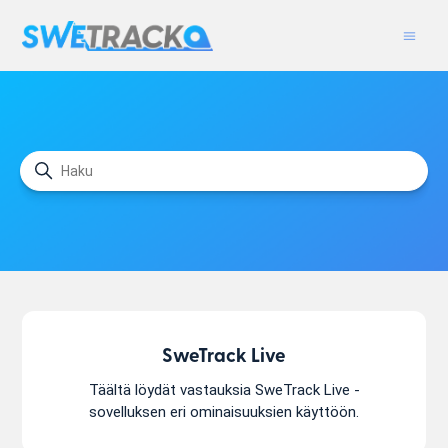
SweTrack-tietokeskus
Hae
Kategoriat
SweTrack Live
Täältä löydät vastauksia SweTrack Live -
sovelluksen eri ominaisuuksien käyttöön.